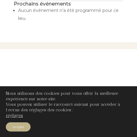
Prochains événements
Orchestra
Aucun événement n’a été programmé pour ce
lieu.
Nous utilisons des cookies pour vous offrir la meilleure
expérience sur notre site.
Vous pouvez utiliser le raccourci suivant pour accéder à
l’écran des réglages des cookies :
réglages
Accepter